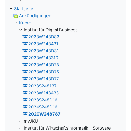
Startseite
Ankündigungen
Kurse
Institut für Digital Business
2023W248D83
2023W248431
2023W248D31
2023W248310
2023W248D78
2023W248D76
2023W248D77
2023S248137
2023W248433
2023S248D16
2024S248D16
2020W248787
myJKU
Institut für Wirtschaftsinformatik - Software