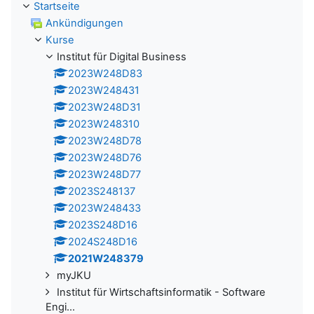
Startseite
Ankündigungen
Kurse
Institut für Digital Business
2023W248D83
2023W248431
2023W248D31
2023W248310
2023W248D78
2023W248D76
2023W248D77
2023S248137
2023W248433
2023S248D16
2024S248D16
2021W248379
myJKU
Institut für Wirtschaftsinformatik - Software
Engi...