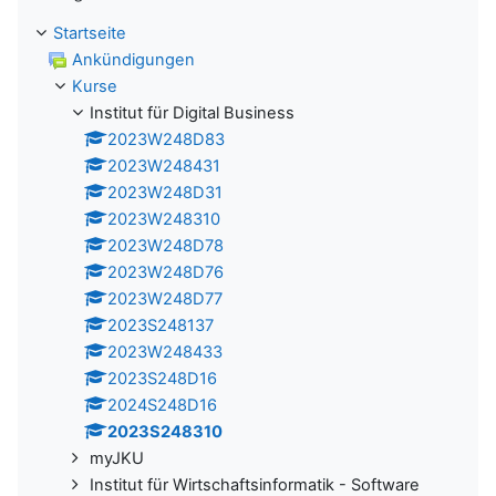
Startseite
Ankündigungen
Kurse
Institut für Digital Business
2023W248D83
2023W248431
2023W248D31
2023W248310
2023W248D78
2023W248D76
2023W248D77
2023S248137
2023W248433
2023S248D16
2024S248D16
2023S248310
myJKU
Institut für Wirtschaftsinformatik - Software