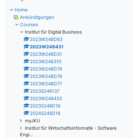
Home
Ankündigungen
Courses
Institut für Digital Business
2023W248D83
2023W248431
2023W248D31
2023W248310
2023W248D78
2023W248D76
2023W248D77
2023S248137
2023W248433
2023S248D16
2024S248D16
myJKU
Institut für Wirtschaftsinformatik - Software
Engi...